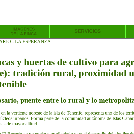
IMÁGENES
SERVICIOS
DE LA FINCA
ARIO - LA ESPERANZA
incas y huertas de cultivo para ag
e): tradición rural, proximidad 
tenible
sario, puente entre lo rural y lo metropolit
en la vertiente noreste de la isla de Tenerife, representa uno de los terr
 núcleos urbanos. Forma parte de la comunidad autónoma de Islas Canari
nas de mayor altitud.
a El Rosario en un enclave privilegiado para el desarrollo del alquiler de