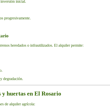
inversión inicial.
tos progresivamente.
tario
renos heredados o infrautilizados. El alquiler permite:
.
o.
 y degradación.
s y huertas en El Rosario
s de alquiler agrícola: