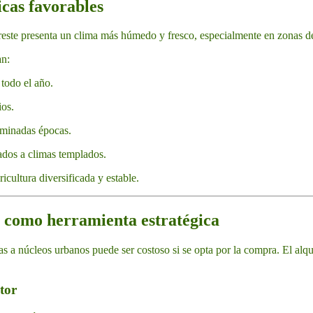
icas favorables
 noreste presenta un clima más húmedo y fresco, especialmente en zonas d
an:
todo el año.
ios.
rminadas épocas.
ados a climas templados.
cultura diversificada y estable.
la como herramienta estratégica
nas a núcleos urbanos puede ser costoso si se opta por la compra. El alq
tor