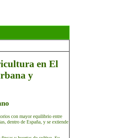
ricultura en El
urbana y
ano
itorios con mayor equilibrio entre
as, dentro de España, y se extiende
 fincas y huertas de cultivo. Su