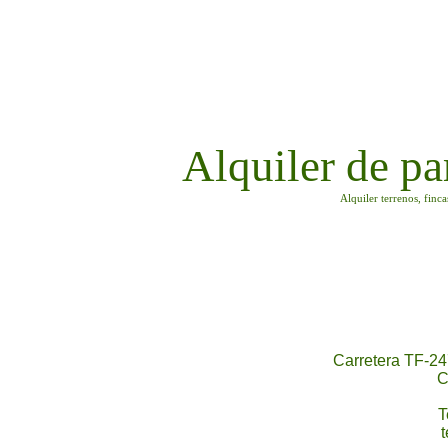
Alquiler de pa
Alquiler terrenos, finc
Carretera TF-24
C
T