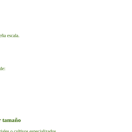
eña escala.
de:
r tamaño
ales o cultivos especializados.