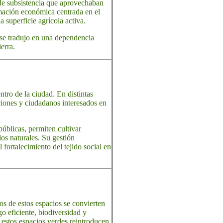
s de subsistencia que aprovechaban
ormación económica centrada en el
 superficie agrícola activa.
 se tradujo en una dependencia
erra.
ntro de la ciudad. En distintas
ciones y ciudadanos interesados en
úblicas, permiten cultivar
los naturales. Su gestión
fortalecimiento del tejido social en
s de estos espacios se convierten
o eficiente, biodiversidad y
 estos espacios verdes reintroducen