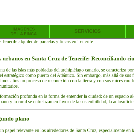
IMÁGENES
SERVICIOS
DE LA FINCA
enerife alquiler de parcelas y fincas en Tenerife
os urbanos en Santa Cruz de Tenerife: Reconciliando ci
una de las islas más pobladas del archipiélago canario, se caracteriza p
el estratégico como puerto del Atlántico. Sin embargo, más allá de sus 
timos años un proceso de reconexión con la tierra y con sus raíces rural
munitarios.
ormación profunda en la forma de entender la ciudad: de un espacio ale
o y lo rural se entrelazan en favor de la sostenibilidad, la autosuficien
egundo plano
 un papel relevante en los alrededores de Santa Cruz, especialmente en 