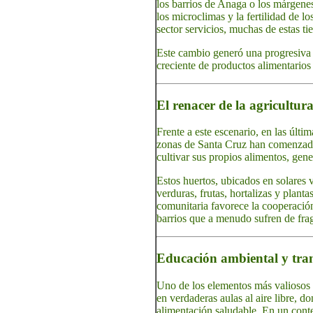
los barrios de Anaga o los márgenes
los microclimas y la fertilidad de 
sector servicios, muchas de estas ti
Este cambio generó una progresiva 
creciente de productos alimentarios 
El renacer de la agricultu
Frente a este escenario, en las últi
zonas de Santa Cruz han comenzado 
cultivar sus propios alimentos, gen
Estos huertos, ubicados en solares 
verduras, frutas, hortalizas y plant
comunitaria favorece la cooperación 
barrios que a menudo sufren de fr
Educación ambiental y tran
Uno de los elementos más valiosos 
en verdaderas aulas al aire libre, d
alimentación saludable. En un conte