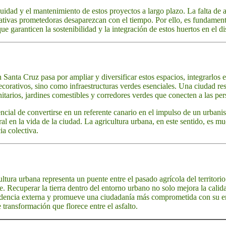
nuidad y el mantenimiento de estos proyectos a largo plazo. La falta de 
iativas prometedoras desaparezcan con el tiempo. Por ello, es fundament
ue garanticen la sostenibilidad y la integración de estos huertos en el d
 Santa Cruz pasa por ampliar y diversificar estos espacios, integrarlos en
orativos, sino como infraestructuras verdes esenciales. Una ciudad resil
tarios, jardines comestibles y corredores verdes que conecten a las pers
encial de convertirse en un referente canario en el impulso de un urbani
ral en la vida de la ciudad. La agricultura urbana, en este sentido, es m
ia colectiva.
ltura urbana representa un puente entre el pasado agrícola del territori
e. Recuperar la tierra dentro del entorno urbano no solo mejora la calida
ndencia externa y promueve una ciudadanía más comprometida con su en
 transformación que florece entre el asfalto.