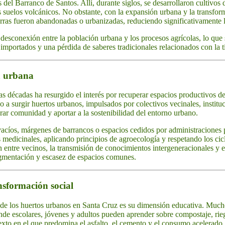
 del Barranco de Santos. Allí, durante siglos, se desarrollaron cultivo
los suelos volcánicos. No obstante, con la expansión urbana y la transf
erras fueron abandonadas o urbanizadas, reduciendo significativamente la
desconexión entre la población urbana y los procesos agrícolas, lo que
importados y una pérdida de saberes tradicionales relacionados con la ti
ra urbana
mas décadas ha resurgido el interés por recuperar espacios productivos de
a surgir huertos urbanos, impulsados por colectivos vecinales, institu
erar comunidad y aportar a la sostenibilidad del entorno urbano.
vacíos, márgenes de barrancos o espacios cedidos por administraciones p
as medicinales, aplicando principios de agroecología y respetando los cic
entre vecinos, la transmisión de conocimientos intergeneracionales y el 
agmentación y escasez de espacios comunes.
sformación social
de los huertos urbanos en Santa Cruz es su dimensión educativa. Mucho
onde escolares, jóvenes y adultos pueden aprender sobre compostaje, rieg
xto en el que predomina el asfalto, el cemento y el consumo acelerado,