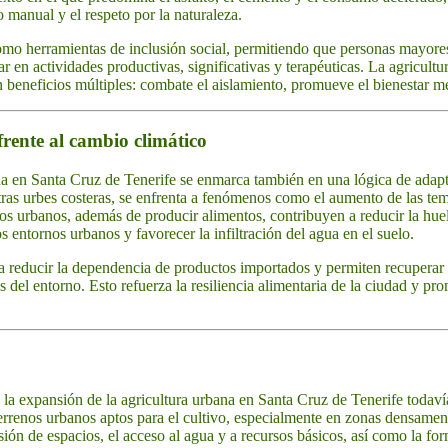
o manual y el respeto por la naturaleza.
como herramientas de inclusión social, permitiendo que personas mayore
r en actividades productivas, significativas y terapéuticas. La agricult
n beneficios múltiples: combate el aislamiento, promueve el bienestar me
 frente al cambio climático
ana en Santa Cruz de Tenerife se enmarca también en una lógica de adapt
otras urbes costeras, se enfrenta a fenómenos como el aumento de las tem
os urbanos, además de producir alimentos, contribuyen a reducir la huel
os entornos urbanos y favorecer la infiltración del agua en el suelo.
a reducir la dependencia de productos importados y permiten recuperar 
es del entorno. Esto refuerza la resiliencia alimentaria de la ciudad 
, la expansión de la agricultura urbana en Santa Cruz de Tenerife todaví
 terrenos urbanos aptos para el cultivo, especialmente en zonas densame
cesión de espacios, el acceso al agua y a recursos básicos, así como la fo