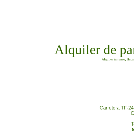
Alquiler de pa
Alquiler terrenos, finc
Carretera TF-24
C
T