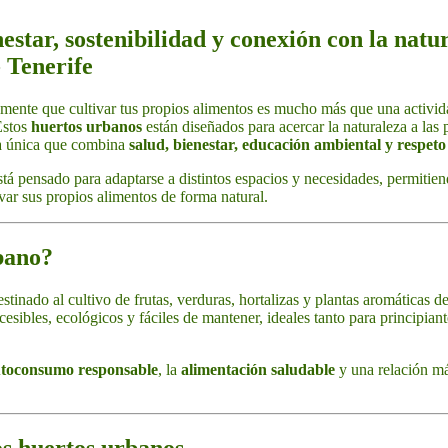
estar, sostenibilidad y conexión con la natu
 Tenerife
ente que cultivar tus propios alimentos es mucho más que una activida
Estos
huertos urbanos
están diseñados para acercar la naturaleza a las 
ia única que combina
salud, bienestar, educación ambiental y respet
tá pensado para adaptarse a distintos espacios y necesidades, permitiend
var sus propios alimentos de forma natural.
bano?
stinado al cultivo de frutas, verduras, hortalizas y plantas aromáticas d
esibles, ecológicos y fáciles de mantener, ideales tanto para principia
toconsumo responsable
, la
alimentación saludable
y una relación más
los huertos urbanos