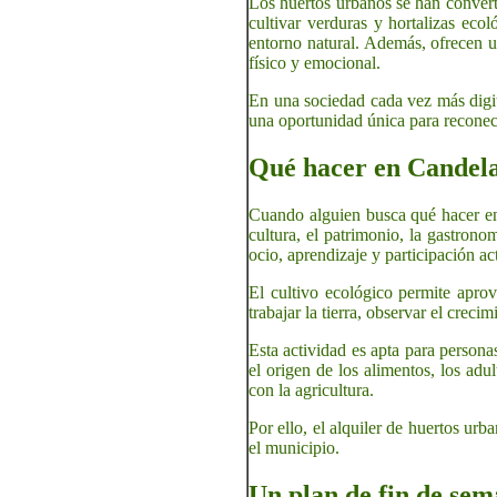
Los huertos urbanos se han convert
cultivar verduras y hortalizas ecol
entorno natural. Además, ofrecen u
físico y emocional.
En una sociedad cada vez más digita
una oportunidad única para reconecta
Qué hacer en Candelar
Cuando alguien busca qué hacer en 
cultura, el patrimonio, la gastron
ocio, aprendizaje y participación ac
El cultivo ecológico permite aprov
trabajar la tierra, observar el crec
Esta actividad es apta para persona
el origen de los alimentos, los ad
con la agricultura.
Por ello, el alquiler de huertos ur
el municipio.
Un plan de fin de sem