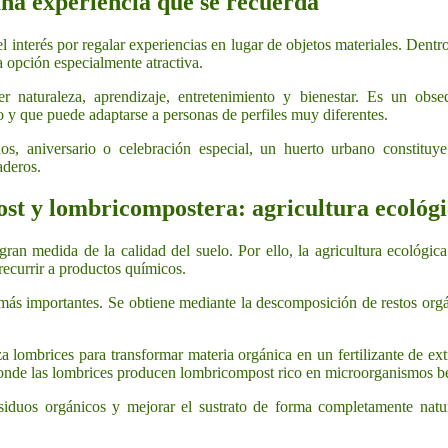
una experiencia que se recuerda
interés por regalar experiencias en lugar de objetos materiales. Dentro 
 opción especialmente atractiva.
er naturaleza, aprendizaje, entretenimiento y bienestar. Es un obs
 y que puede adaptarse a personas de perfiles muy diferentes.
, aniversario o celebración especial, un huerto urbano constituye 
aderos.
t y lombricompostera: agricultura ecológi
ran medida de la calidad del suelo. Por ello, la agricultura ecológica
n recurrir a productos químicos.
más importantes. Se obtiene mediante la descomposición de restos orgán
za lombrices para transformar materia orgánica en un fertilizante de ext
onde las lombrices producen lombricompost rico en microorganismos bene
esiduos orgánicos y mejorar el sustrato de forma completamente natur