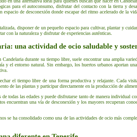
ido en una alternativa ideal para quienes buscan qué hacer en Candelar
ógicas para el autoconsumo, disfrutar del contacto con la tierra y des
n espacio de desconexión donde escapar del ritmo acelerado de la vida 
lizada, disponer de un pequeño espacio para cultivar, plantar y cuidar
r con la naturaleza y disfrutar de experiencias auténticas.
ia: una actividad de ocio saludable y soste
Candelaria durante su tiempo libre, suele encontrar una amplia varie
omía y el entorno natural. Sin embargo, los huertos urbanos aportan un
tiva.
echar el tiempo libre de una forma productiva y relajante. Cada visita
imiento de las plantas y participar directamente en la producción de alime
s de todas las edades y puede disfrutarse tanto de manera individual c
ultos encuentran una vía de desconexión y los mayores recuperan conoc
banos se ha consolidado como una de las actividades de ocio más comple
ana diferente en Tenerife