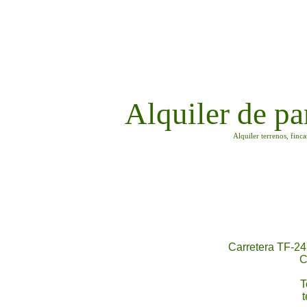
Alquiler de pa
Alquiler terrenos, finc
Carretera TF-24
C
T