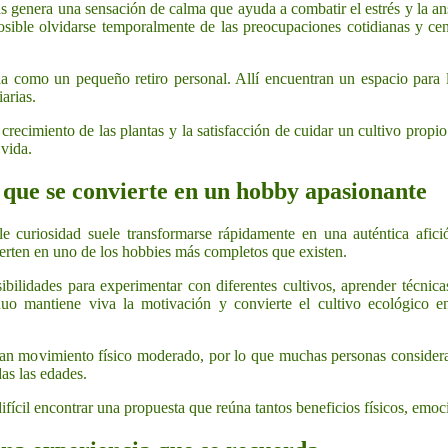
tas genera una sensación de calma que ayuda a combatir el estrés y la an
sible olvidarse temporalmente de las preocupaciones cotidianas y cent
a como un pequeño retiro personal. Allí encuentran un espacio para l
iarias.
 crecimiento de las plantas y la satisfacción de cuidar un cultivo propi
 vida.
 que se convierte en un hobby apasionante
curiosidad suele transformarse rápidamente en una auténtica afic
rten en uno de los hobbies más completos que existen.
ilidades para experimentar con diferentes cultivos, aprender técnicas
nuo mantiene viva la motivación y convierte el cultivo ecológico e
can movimiento físico moderado, por lo que muchas personas considera
as las edades.
ifícil encontrar una propuesta que reúna tantos beneficios físicos, emoc