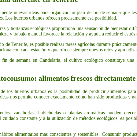
ente nuevas ideas para organizar un plan de fin de semana que les 
tes. Los huertos urbanos ofrecen precisamente esa posibilidad.
as y hortalizas ecológicas proporciona una sensación de bienestar difíci
aleza y trabajo manual favorece la relajación y ayuda a reducir el estré
o de Tenerife, es posible realizar tareas agrícolas durante prácticament
uciona con cada estación y que ofrece siempre nuevos retos y aprendiza
fin de semana en Candelaria, el cultivo ecológico constituye una al
utoconsumo: alimentos frescos directamente 
 de los huertos urbanos es la posibilidad de producir alimentos para
ógicas nos permite conocer exactamente cómo han sido producidas y gara
ientos, zanahorias, habichuelas o plantas aromáticas pueden crecer
l cuidado constante y a la utilización de métodos ecológicos, es posib
itos alimentarios más conscientes y sostenibles. Consumir producto