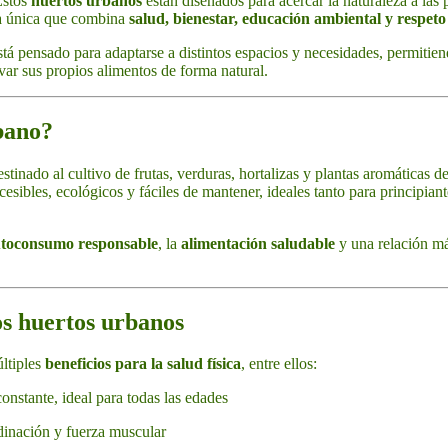
Estos
huertos urbanos
están diseñados para acercar la naturaleza a las 
ia única que combina
salud, bienestar, educación ambiental y respet
tá pensado para adaptarse a distintos espacios y necesidades, permitiend
var sus propios alimentos de forma natural.
bano?
stinado al cultivo de frutas, verduras, hortalizas y plantas aromáticas d
esibles, ecológicos y fáciles de mantener, ideales tanto para principia
toconsumo responsable
, la
alimentación saludable
y una relación más
los huertos urbanos
ltiples
beneficios para la salud física
, entre ellos:
onstante, ideal para todas las edades
dinación y fuerza muscular