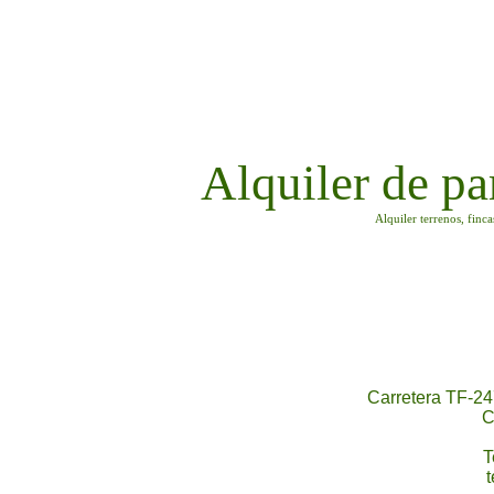
Alquiler de pa
Alquiler terrenos, finc
Carretera TF-24
C
T