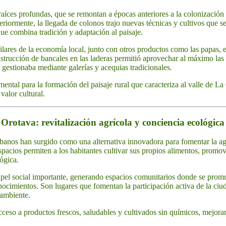
raíces profundas, que se remontan a épocas anteriores a la colonizació
teriormente, la llegada de colonos trajo nuevas técnicas y cultivos que s
ue combina tradición y adaptación al paisaje.
ilares de la economía local, junto con otros productos como las papas, el 
nstrucción de bancales en las laderas permitió aprovechar al máximo las 
 gestionaba mediante galerías y acequias tradicionales.
ental para la formación del paisaje rural que caracteriza al valle de L
valor cultural.
rotava: revitalización agrícola y conciencia ecológica
rbanos han surgido como una alternativa innovadora para fomentar la ag
pacios permiten a los habitantes cultivar sus propios alimentos, promovi
ógica.
el social importante, generando espacios comunitarios donde se promu
ocimientos. Son lugares que fomentan la participación activa de la ciud
 ambiente.
cceso a productos frescos, saludables y cultivados sin químicos, mejoran