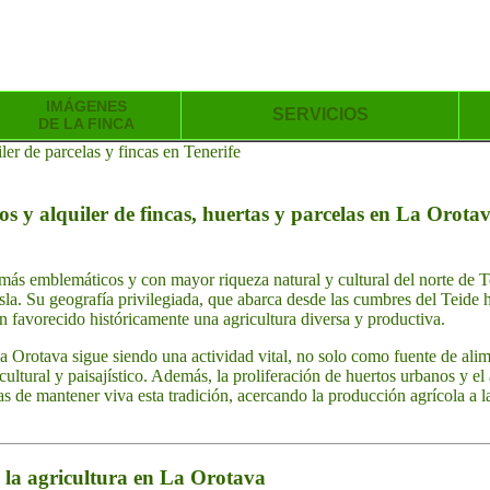
IMÁGENES
SERVICIOS
DE LA FINCA
er de parcelas y fincas en Tenerife
s y alquiler de fincas, huertas y parcelas en La Orotav
ás emblemáticos y con mayor riqueza natural y cultural del norte de Te
 isla. Su geografía privilegiada, que abarca desde las cumbres del Teide 
an favorecido históricamente una agricultura diversa y productiva.
 La Orotava sigue siendo una actividad vital, no solo como fuente de al
ultural y paisajístico. Además, la proliferación de huertos urbanos y el 
as de mantener viva esta tradición, acercando la producción agrícola a
de la agricultura en La Orotava