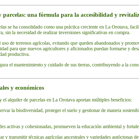
 y parcelas: una fórmula para la accesibilidad y revital
celas se ha consolidado como una práctica creciente en La Orotava, facili
ra, sin la necesidad de realizar inversiones significativas en compra.
l uso de terrenos agrícolas, evitando que queden abandonados y promov
idad para que nuevos agricultores y aficionados puedan formarse y desa
idad productiva.
segura el mantenimiento y cuidado de sus tierras, contribuyendo a la con
tales y económicos
y el alquiler de parcelas en La Orotava aportan múltiples beneficios:
rvar la biodiversidad, proteger el suelo y gestionar de manera sostenibl
s activas y cohesionadas, promueven la educación ambiental y fortalec
ar y transmitir técnicas agrícolas ancestrales y variedades autóctonas de