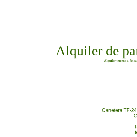
Alquiler de pa
Alquiler terrenos, finc
Carretera TF-24
C
T