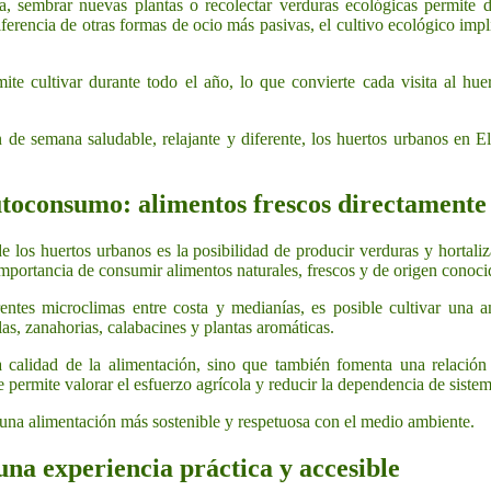
ra, sembrar nuevas plantas o recolectar verduras ecológicas permite di
ferencia de otras formas de ocio más pasivas, el cultivo ecológico impli
te cultivar durante todo el año, lo que convierte cada visita al hue
 de semana saludable, relajante y diferente, los huertos urbanos en E
utoconsumo: alimentos frescos directamente
e los huertos urbanos es la posibilidad de producir verduras y hortali
mportancia de consumir alimentos naturales, frescos y de origen conoci
rentes microclimas entre costa y medianías, es posible cultivar una
las, zanahorias, calabacines y plantas aromáticas.
calidad de la alimentación, sino que también fomenta una relación 
ermite valorar el esfuerzo agrícola y reducir la dependencia de sistema
 una alimentación más sostenible y respetuosa con el medio ambiente.
una experiencia práctica y accesible