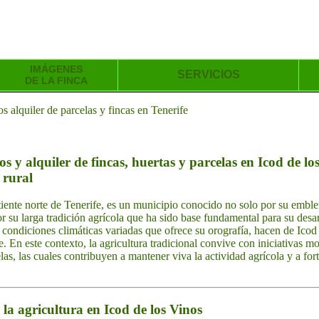
IMÁGENES
SERVICIOS
DE LA FINCA
 alquiler de parcelas y fincas en Tenerife
 y alquiler de fincas, huertas y parcelas en Icod de los
 rural
rtiente norte de Tenerife, es un municipio conocido no solo por su embl
or su larga tradición agrícola que ha sido base fundamental para su des
 condiciones climáticas variadas que ofrece su orografía, hacen de Icod u
le. En este contexto, la agricultura tradicional convive con iniciativas
elas, las cuales contribuyen a mantener viva la actividad agrícola y a for
e la agricultura en Icod de los Vinos