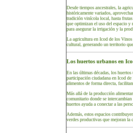
Desde tiempos ancestrales, la agricu
históricamente variados, aprovechan
tradición vinícola local, hasta fruta
que optimizan el uso del espacio y 
para asegurar la irrigación y la pro
La agricultura en Icod de los Vinos
cultural, generando un territorio q
Los huertos urbanos en Ico
En las últimas décadas, los huertos
participación ciudadana en Icod de 
alimentos de forma directa, facilit
Más allá de la producción alimentar
comunitario donde se intercambian e
huertos ayuda a conectar a las perso
Además, estos espacios contribuyen 
verdes productivas que mejoran la c