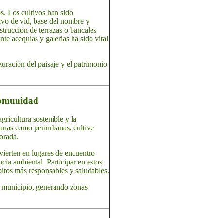
os. Los cultivos han sido
tivo de vid, base del nombre y
nstrucción de terrazas o bancales
te acequias y galerías ha sido vital
guración del paisaje y el patrimonio
 comunidad
ricultura sostenible y la
banas como periurbanas, cultive
porada.
nvierten en lugares de encuentro
cia ambiental. Participar en estos
ábitos más responsables y saludables.
el municipio, generando zonas