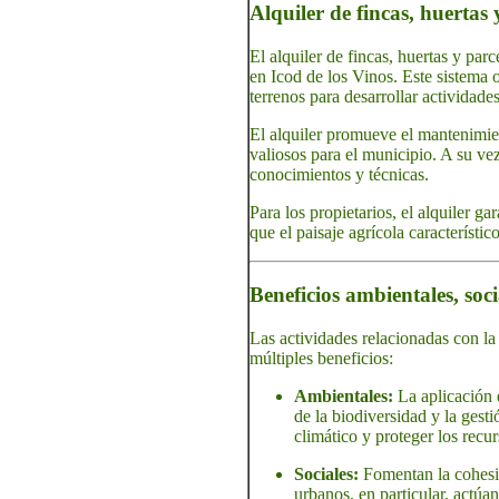
Alquiler de fincas, huertas 
El alquiler de fincas, huertas y par
en Icod de los Vinos. Este sistema o
terrenos para desarrollar actividade
El alquiler promueve el mantenimien
valiosos para el municipio. A su vez
conocimientos y técnicas.
Para los propietarios, el alquiler g
que el paisaje agrícola característic
Beneficios ambientales, soc
Las actividades relacionadas con la 
múltiples beneficios:
Ambientales:
La aplicación d
de la biodiversidad y la gest
climático y proteger los recur
Sociales:
Fomentan la cohesió
urbanos, en particular, actúa