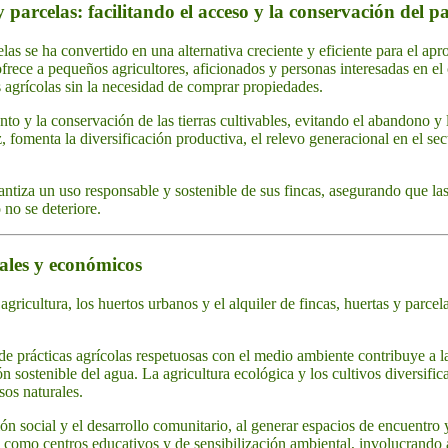
y parcelas: facilitando el acceso y la conservación del 
celas se ha convertido en una alternativa creciente y eficiente para el ap
frece a pequeños agricultores, aficionados y personas interesadas en el 
s agrícolas sin la necesidad de comprar propiedades.
to y la conservación de las tierras cultivables, evitando el abandono y 
, fomenta la diversificación productiva, el relevo generacional en el sec
arantiza un uso responsable y sostenible de sus fincas, asegurando que l
o no se deteriore.
iales y económicos
agricultura, los huertos urbanos y el alquiler de fincas, huertas y parce
e prácticas agrícolas respetuosas con el medio ambiente contribuye a l
ión sostenible del agua. La agricultura ecológica y los cultivos diversif
sos naturales.
n social y el desarrollo comunitario, al generar espacios de encuentro
n como centros educativos y de sensibilización ambiental, involucrando 