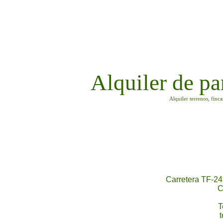
Alquiler de pa
Alquiler terrenos, finc
Carretera TF-24
C
T