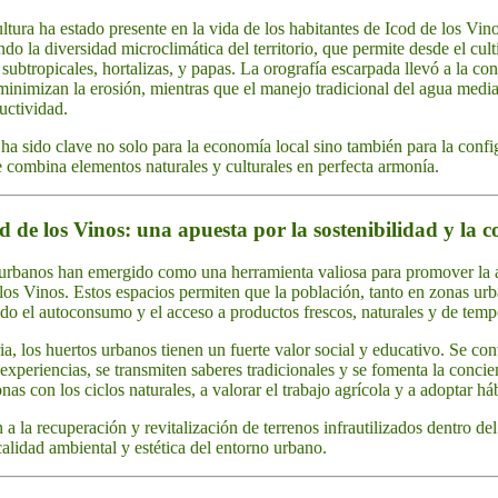
ltura ha estado presente en la vida de los habitantes de Icod de los Vin
do la diversidad microclimática del territorio, que permite desde el cul
s subtropicales, hortalizas, y papas. La orografía escarpada llevó a la co
minimizan la erosión, mientras que el manejo tradicional del agua median
ductividad.
 ha sido clave no solo para la economía local sino también para la confi
ue combina elementos naturales y culturales en perfecta armonía.
d de los Vinos: una apuesta por la sostenibilidad y la
 urbanos han emergido como una herramienta valiosa para promover la ag
los Vinos. Estos espacios permiten que la población, tanto en zonas ur
ando el autoconsumo y el acceso a productos frescos, naturales y de tem
ia, los huertos urbanos tienen un fuerte valor social y educativo. Se co
xperiencias, se transmiten saberes tradicionales y se fomenta la concien
nas con los ciclos naturales, a valorar el trabajo agrícola y a adoptar h
a la recuperación y revitalización de terrenos infrautilizados dentro d
alidad ambiental y estética del entorno urbano.