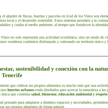
y el alquiler de fincas, huertas y parcelas en Icod de los Vinos son elem
ultura local y el desarrollo sostenible. Estos sistemas permiten a la com
ludables y cuidar el medio ambiente, al tiempo que fortalecen la identid
os Vinos no solo representa una actividad económica, sino un modo de vid
ones venideras continúen disfrutando y valorando un territorio único y 
estar, sostenibilidad y conexión con la natu
 Tenerife
ente que cultivar tus propios alimentos es mucho más que una activida
Estos
huertos urbanos
están diseñados para acercar la naturaleza a las 
ia única que combina
salud, bienestar, educación ambiental y respet
tá pensado para adaptarse a distintos espacios y necesidades, permitiend
var sus propios alimentos de forma natural.