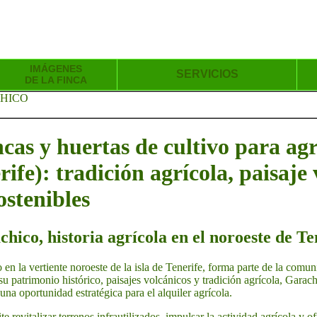
IMÁGENES
SERVICIOS
DE LA FINCA
CHICO
incas y huertas de cultivo para ag
ife): tradición agrícola, paisaje 
ostenibles
hico, historia agrícola en el noroeste de Te
en la vertiente noroeste de la isla de Tenerife, forma parte de la comu
 patrimonio histórico, paisajes volcánicos y tradición agrícola, Garac
una oportunidad estratégica para el alquiler agrícola.
te revitalizar terrenos infrautilizados, impulsar la actividad agrícola y of