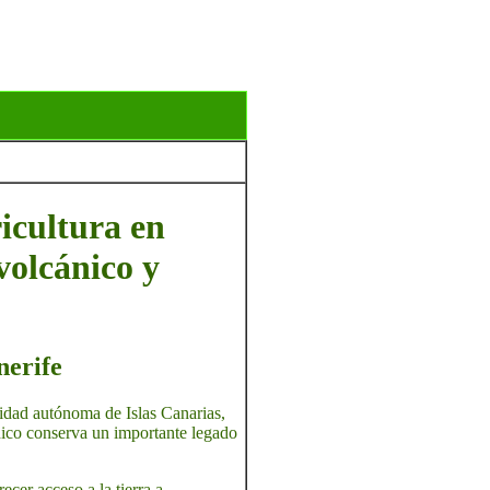
ricultura en
volcánico y
nerife
nidad autónoma de Islas Canarias,
hico conserva un importante legado
recer acceso a la tierra a