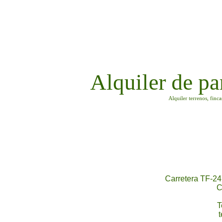
Alquiler de pa
Alquiler terrenos, finc
Carretera TF-24
C
T