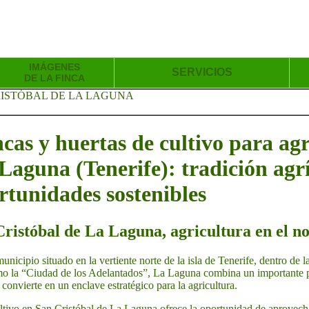
IMÁGENES
SERVICIOS
DE LA FINCA
RISTÓBAL DE LA LAGUNA
incas y huertas de cultivo para ag
Laguna (Tenerife): tradición agrí
rtunidades sostenibles
Cristóbal de La Laguna, agricultura en el no
nicipio situado en la vertiente norte de la isla de Tenerife, dentro de
o la “Ciudad de los Adelantados”, La Laguna combina un importante pa
 convierte en un enclave estratégico para la agricultura.
cultivo en San Cristóbal de La Laguna ofrece la oportunidad de aprovecha