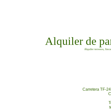
Alquiler de pa
Alquiler terrenos, finc
Carretera TF-24
C
T