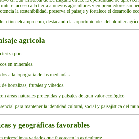
mitir el acceso a la tierra a nuevos agricultores y emprendedores sin ne
otencia la sostenibilidad, preserva el paisaje y fortalece el desarrollo e
do a fincaelcampo.com, destacando las oportunidades del alquiler agríc
aisaje agrícola
teriza por:
icos en minerales.
dos a la topografía de las medianías.
 de hortalizas, frutales y viñedos.
 con áreas naturales protegidas y paisajes de gran valor ecológico.
sencial para mantener la identidad cultural, social y paisajística del mun
icas y geográficas favorables
a microclimas variados que favorecen la agricultura: