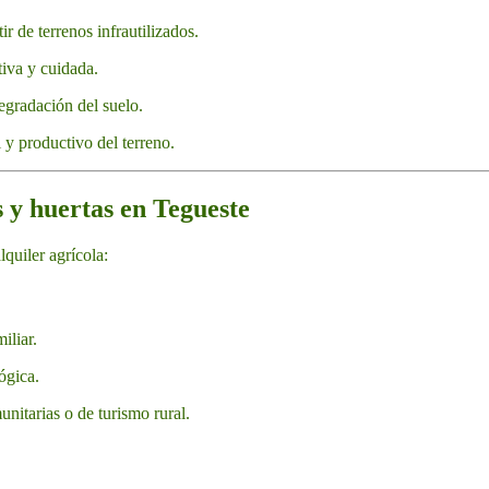
r de terrenos infrautilizados.
tiva y cuidada.
egradación del suelo.
l y productivo del terreno.
s y huertas en Tegueste
quiler agrícola:
iliar.
ógica.
nitarias o de turismo rural.