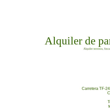
Alquiler de pa
Alquiler terrenos, finc
Carretera TF-24
C
T