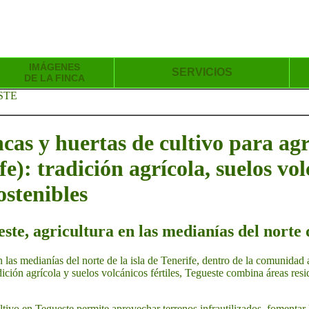
IMÁGENES
SERVICIOS
DE LA FINCA
STE
incas y huertas de cultivo para ag
e): tradición agrícola, suelos vol
ostenibles
ste, agricultura en las medianías del norte 
 las medianías del norte de la isla de Tenerife, dentro de la comunidad
ición agrícola y suelos volcánicos fértiles, Tegueste combina áreas resi
ultivo en Tegueste permite aprovechar terrenos infrautilizados, fomentar l