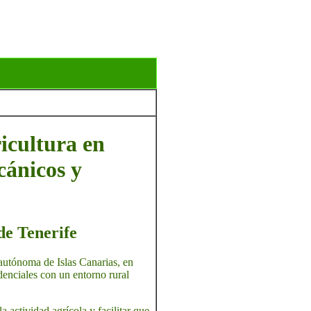
ricultura en
cánicos y
de Tenerife
 autónoma de Islas Canarias, en
denciales con un entorno rural
a actividad agrícola y facilitar que