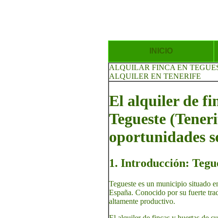
INICIO
ALQUILAR FINCA EN TEGUE
ALQUILER EN TENERIFE
El alquiler de f
Tegueste (Tenerif
oportunidades s
1. Introducción: Tegue
Tegueste es un municipio situado en
España. Conocido por su fuerte trad
altamente productivo.
El alquiler de fincas y huertas de c