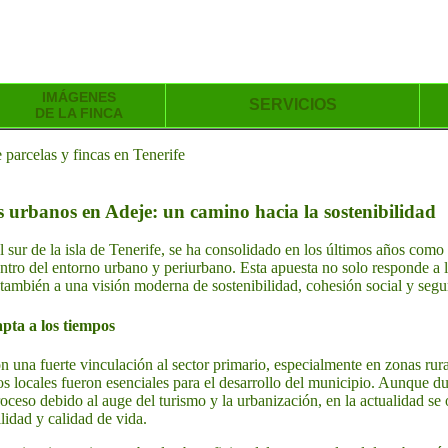
IMÁGENES
SERVICIOS
DE LA FINCA
parcelas y fincas en Tenerife
s urbanos en Adeje: un camino hacia la sostenibilidad
 sur de la isla de Tenerife, se ha consolidado en los últimos años como 
entro del entorno urbano y periurbano. Esta apuesta no solo responde a l
o también a una visión moderna de sostenibilidad, cohesión social y segu
pta a los tiempos
 una fuerte vinculación al sector primario, especialmente en zonas rura
os locales fueron esenciales para el desarrollo del municipio. Aunque du
ceso debido al auge del turismo y la urbanización, en la actualidad se o
lidad y calidad de vida.