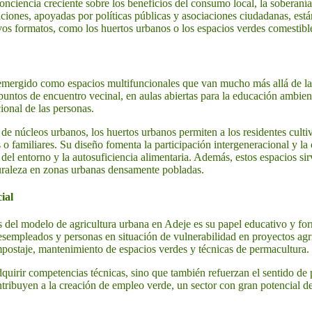
nciencia creciente sobre los beneficios del consumo local, la soberanía 
iones, apoyadas por políticas públicas y asociaciones ciudadanas, está
vos formatos, como los huertos urbanos o los espacios verdes comestibl
emergido como espacios multifuncionales que van mucho más allá de la
puntos de encuentro vecinal, en aulas abiertas para la educación ambien
ional de las personas.
de núcleos urbanos, los huertos urbanos permiten a los residentes cultiva
 o familiares. Su diseño fomenta la participación intergeneracional y l
 del entorno y la autosuficiencia alimentaria. Además, estos espacios s
uraleza en zonas urbanas densamente pobladas.
ial
 del modelo de agricultura urbana en Adeje es su papel educativo y fo
esempleados y personas en situación de vulnerabilidad en proyectos agr
mpostaje, mantenimiento de espacios verdes y técnicas de permacultura.
quirir competencias técnicas, sino que también refuerzan el sentido de
ntribuyen a la creación de empleo verde, un sector con gran potencial d