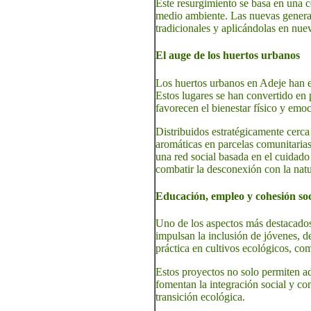
Este resurgimiento se basa en una co
medio ambiente. Las nuevas generac
tradicionales y aplicándolas en nue
El auge de los huertos urbanos
Los huertos urbanos en Adeje han 
Estos lugares se han convertido en 
favorecen el bienestar físico y emoc
Distribuidos estratégicamente cerca 
aromáticas en parcelas comunitarias
una red social basada en el cuidado
combatir la desconexión con la nat
Educación, empleo y cohesión soc
Uno de los aspectos más destacados
impulsan la inclusión de jóvenes, d
práctica en cultivos ecológicos, co
Estos proyectos no solo permiten ad
fomentan la integración social y co
transición ecológica.