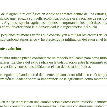
 de la agricultura ecológica en Adeje se enmarca dentro de una estrateg
icipio que reduzca su huella ecológica, promueva el reciclaje de resid
. Algunos espacios agrícolas urbanos incorporan incluso prácticas de 
lo corto, favoreciendo la biodiversidad y la regeneración del suelo.
pequeños pulmones verdes que contribuyen a mitigar los efectos del ca
ndo carbono atmosférico y favoreciendo la infiltración del agua en el te
nte evolución
icultura urbana puede considerarse un modelo replicable para otros mun
imilares. La clave del éxito radica en la colaboración entre la administra
-creación y corresponsabilidad en el uso del espacio público.
or seguir ampliando la red de huertos urbanos, consolidar su carácter pe
ilización ciudadana sobre la importancia de la agricultura como motor de
s en Adeje representan una combinación exitosa entre tradición e innovac
se han convertido en una herramienta clave para construir una ciudad más