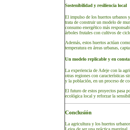
Sostenibilidad y resiliencia local
El impulso de los huertos urbanos y
trata de construir un modelo de mun
consumo energético más responsable
árboles frutales con cultivos de cic
Además, estos huertos actúan como 
temperatura en áreas urbanas, capta
Un modelo replicable y en consta
La experiencia de Adeje con la agr
otras regiones con características s
y la población, en un proceso de co
El futuro de estos proyectos pasa p
ecológica local y reforzar la sensib
Conclusión
La agricultura y los huertos urbano
Lejos de ser una práctica marginal, 