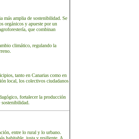
ia más amplia de sostenibilidad. Se
uos orgánicos y apueste por un
agroforestería, que combinan
mbio climático, regulando la
rreno.
icipios, tanto en Canarias como en
ción local, los colectivos ciudadanos
dagógico, fortalecer la producción
 sostenibilidad.
ión, entre lo rural y lo urbano.
 habitable, justa y resiliente. A