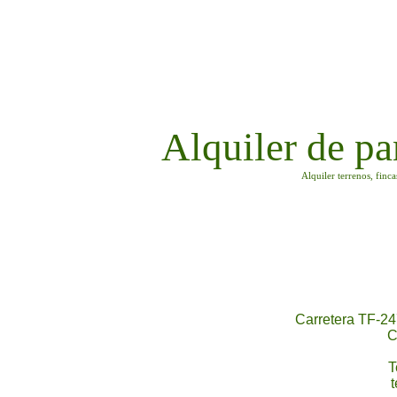
Alquiler de pa
Alquiler terrenos, finc
Carretera TF-24
C
T