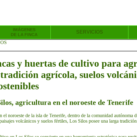
IMÁGENES
SERVICIOS
DE LA FINCA
LOS
incas y huertas de cultivo para ag
 tradición agrícola, suelos volcán
ostenibles
ilos, agricultura en el noroeste de Tenerife
n el noroeste de la isla de Tenerife, dentro de la comunidad autónoma d
aisajes volcánicos y suelos fértiles, Los Silos posee una larga tradició
ltivo en Los Silos se convierte en una herramienta estratégica para revita