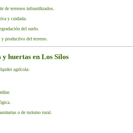
r de terrenos infrautilizados.
tiva y cuidada.
egradación del suelo.
l y productivo del terreno.
s y huertas en Los Silos
quiler agrícola:
iliar.
ógica.
nitarias o de turismo rural.