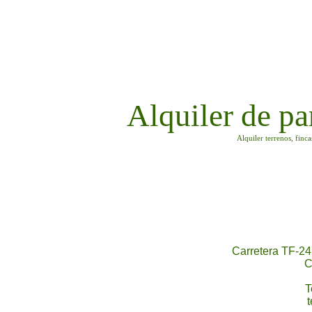
Alquiler de pa
Alquiler terrenos, finc
Carretera TF-24
C
T