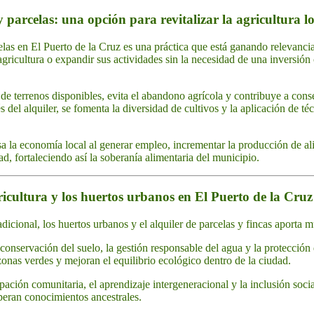
y parcelas: una opción para revitalizar la agricultura l
celas en El Puerto de la Cruz es una práctica que está ganando relevanci
 agricultura o expandir sus actividades sin la necesidad de una inversió
e de terrenos disponibles, evita el abandono agrícola y contribuye a conse
s del alquiler, se fomenta la diversidad de cultivos y la aplicación de té
lsa la economía local al generar empleo, incrementar la producción de al
 fortaleciendo así la soberanía alimentaria del municipio.
ricultura y los huertos urbanos en El Puerto de la Cruz
dicional, los huertos urbanos y el alquiler de parcelas y fincas aporta mú
nservación del suelo, la gestión responsable del agua y la protección 
onas verdes y mejoran el equilibrio ecológico dentro de la ciudad.
ación comunitaria, el aprendizaje intergeneracional y la inclusión soci
peran conocimientos ancestrales.