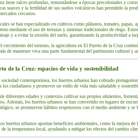
ruz tiene raíces profundas, remontándose a épocas precoloniales y conso
as suaves y la fertilidad de sus suelos volcánicos han permitido la pro
 mercados cercanos.
ocales se han especializado en cultivos como plátanos, tomates, papas, a
erreno mediante el uso de terrazas y sistemas tradicionales de riego. Est
aisaje y a evitar la erosión del suelo, garantizando la productividad a lar
el crecimiento del turismo, la agricultura en El Puerto de la Cruz conti
más de mantener viva una parte fundamental del patrimonio cultural y a
o de la Cruz: espacios de vida y sostenibilidad
la sociedad contemporánea, los huertos urbanos han cobrado protagoni
 a los ciudadanos y promover un estilo de vida más saludable y sostenibl
de diferentes edades y contextos cultivar sus propios alimentos, foment
s. Además, los huertos urbanos se han convertido en lugares de encuen
ológico, se promueven hábitos respetuosos con el medio ambiente y se f
los huertos urbanos aportan beneficios ambientales, como la mejora de la
 de la temperatura local, ayudando a mitigar los efectos del cambio clim