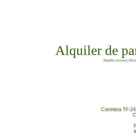
Alquiler de pa
Alquiler terrenos, finc
Carretera TF-24
C
T